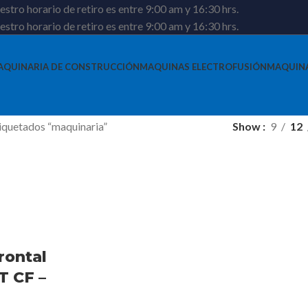
stro horario de retiro es entre 9:00 am y 16:30 hrs.
stro horario de retiro es entre 9:00 am y 16:30 hrs.
AQUINARIA DE CONSTRUCCIÓN
MAQUINAS ELECTROFUSIÓN
MAQUIN
iquetados “maquinaria”
Show
9
12
rontal
T CF –