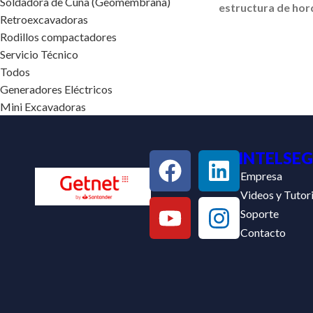
Soldadora de Cuña (Geomembrana)
estructura de horq
Retroexcavadoras
Rodillos compactadores
Servicio Técnico
Todos
Generadores Eléctricos
Mini Excavadoras
INTELSEG
Empresa
Videos y Tutori
Soporte
Contacto