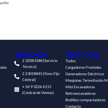
uilla
TELÉFONOS
PRODUCTOS
2 32083348 (Servicio
Todos
Técnico)
ales
Cargadores Frontales
2 23018845 (Fono Fijo
Generadores Eléctricos
Central)
Maquinas Termofusión M
+ 56 9 3226 6115
Mini Excavadoras
(Central de Ventas)
Retroexcavadoras
Rodillos compactadores
Contacto