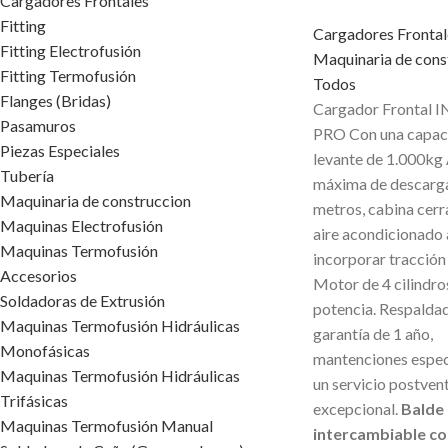
Cargadores Frontales
Fitting
Cargadores Frontal
Fitting Electrofusión
Maquinaria de cons
Fitting Termofusión
Todos
Flanges (Bridas)
Cargador Frontal 
Pasamuros
PRO Con una capac
Piezas Especiales
levante de 1.000kg 
Tubería
máxima de descarga
Maquinaria de construccion
metros, cabina cer
Maquinas Electrofusión
aire acondicionado
Maquinas Termofusión
incorporar tracción
Accesorios
Motor de 4 cilindro
Soldadoras de Extrusión
potencia. Respalda
Maquinas Termofusión Hidráulicas
garantía de 1 año,
Monofásicas
mantenciones espec
Maquinas Termofusión Hidráulicas
un servicio postven
Trifásicas
excepcional.
Balde
Maquinas Termofusión Manual
intercambiable c