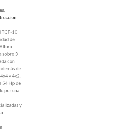
es
,
truccion
,
INTCF-10
idad de
Altura
 sobre 3
rada con
 además de
 4x4 y 4x2.
s 54 Hp de
do por una
ializadas y
ta
on